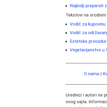
Najbolji preparati 
Tekstovi na srodnim
Vodič za kupovinu 
Vodič za održavanje
Estetske procedure
Vegetarijanstvo u S
O nama
|
K
Urednici i autori ne 
ovog sajta. Informac