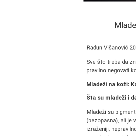
Mlade
Radun Višanović
20
Sve što treba da zna
pravilno negovati k
Mladeži na koži: 
Šta su mladeži i d
Mladeži su pigmentis
(bezopasna), ali je 
izraženiji, nepravil