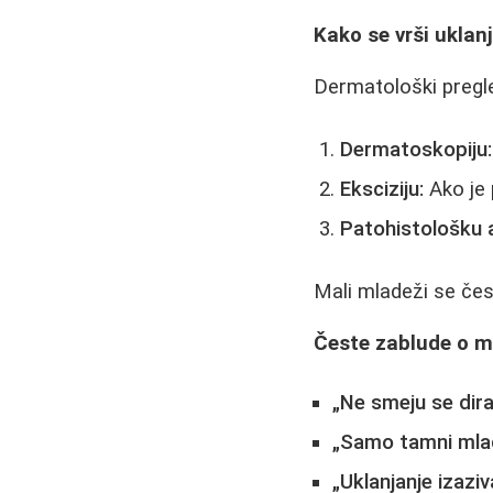
Kako se vrši ukla
Dermatološki pregl
Dermatoskopiju:
Eksciziju:
Ako je 
Patohistološku a
Mali mladeži se čes
Česte zablude o 
„Ne smeju se dirat
„Samo tamni mlad
„Uklanjanje izaziv