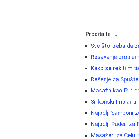
Pročitajte i...
Sve što treba da zn
Rešavanje problema
Kako se rešiti miti
Rešenje za Spušten
Masaža kao Put do 
Silikonski Implanti
Najbolji Šamponi z
Najbolji Puderi za 
Masažeri za Celulit