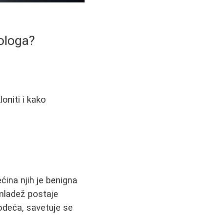
ologa?
oniti i kako
ćina njih je benigna
 mladež postaje
 odeća, savetuje se