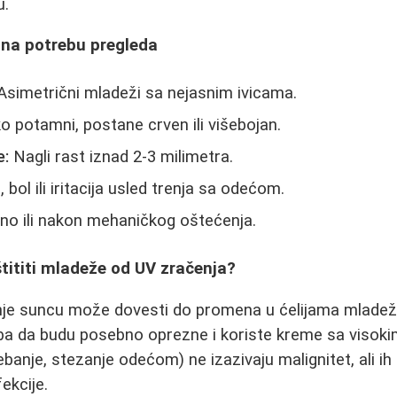
u.
 na potrebu pregleda
simetrični mladeži sa nejasnim ivicama.
o potamni, postane crven ili višebojan.
e:
Nagli rast iznad 2-3 milimetra.
 bol ili iritacija usled trenja sa odećom.
o ili nakon mehaničkog oštećenja.
tititi mladeže od UV zračenja?
je suncu može dovesti do promena u ćelijama mladež
a da budu posebno oprezne i koriste kreme sa visok
banje, stezanje odećom) ne izazivaju malignitet, ali ih 
ekcije.