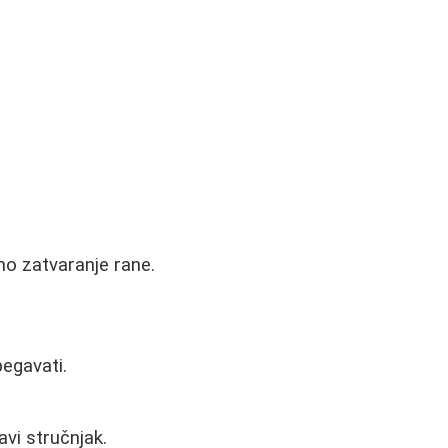
no zatvaranje rane.
begavati.
vi stručnjak.