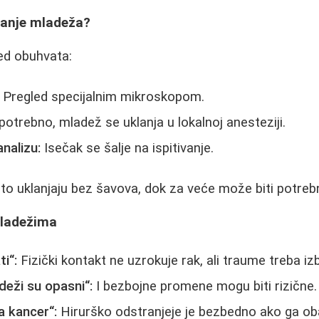
njanje mladeža?
ed obuhvata:
Pregled specijalnim mikroskopom.
potrebno, mladež se uklanja u lokalnoj anesteziji.
nalizu:
Isečak se šalje na ispitivanje.
to uklanjaju bez šavova, dok za veće može biti potreb
mladežima
i“:
Fizički kontakt ne uzrokuje rak, ali traume treba iz
eži su opasni“:
I bezbojne promene mogu biti rizične.
a kancer“:
Hirurško odstranjeje je bezbedno ako ga oba