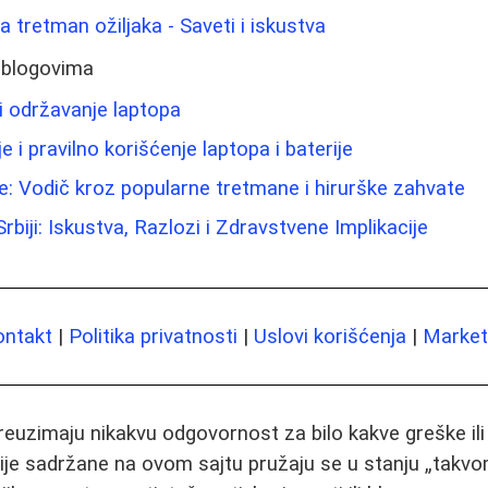
za tretman ožiljaka - Saveti i iskustva
 blogovima
i održavanje laptopa
 i pravilno korišćenje laptopa i baterije
: Vodič kroz popularne tretmane i hirurške zahvate
rbiji: Iskustva, Razlozi i Zdravstvene Implikacije
ontakt
|
Politika privatnosti
|
Uslovi korišćenja
|
Marketi
preuzimaju nikakvu odgovornost za bilo kakve greške il
ije sadržane na ovom sajtu pružaju se u stanju „takvo