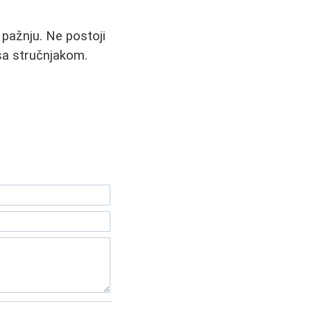
 pažnju. Ne postoji
 sa stručnjakom.