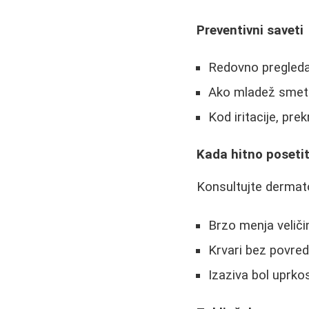
Preventivni saveti
Redovno pregleda
Ako mladež smeta 
Kod iritacije, pre
Kada hitno posetit
Konsultujte dermat
Brzo menja veličinu
Krvari bez povred
Izaziva bol uprkos