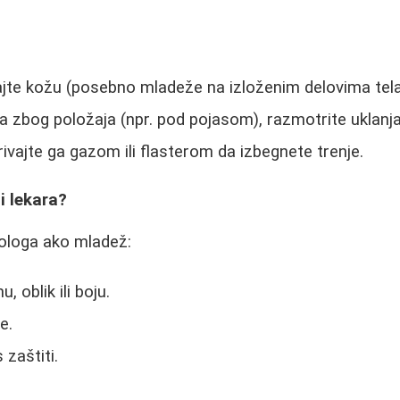
jte kožu (posebno mladeže na izloženim delovima tela
zbog položaja (npr. pod pojasom), razmotrite uklanja
krivajte ga gazom ili flasterom da izbegnete trenje.
i lekara?
ologa ako mladež:
, oblik ili boju.
e.
 zaštiti.