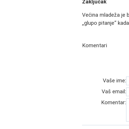
Zaključak
Većina mladeža je b
„glupo pitanje“ kada
Komentari
Vaše ime:
Vaš email:
Komentar: