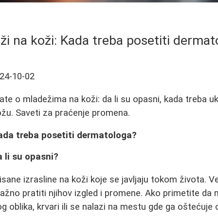
ži na koži: Kada treba posetiti dermat
24-10-02
te o mladežima na koži: da li su opasni, kada treba ukl
ožu. Saveti za praćenje promena.
Kada treba posetiti dermatologa?
a li su opasni?
ane izrasline na koži koje se javljaju tokom života. Ve
važno pratiti njihov izgled i promene. Ako primetite da
nog oblika, krvari ili se nalazi na mestu gde ga oštećuje