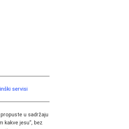
nški servisi
i propuste u sadržaju
m kakve jesu“, bez