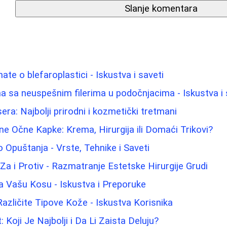
Slanje komentara
ate o blefaroplastici - Iskustva i saveti
 sa neuspešnim filerima u podočnjacima - Iskustva i 
sera: Najbolji prirodni i kozmetički tretmani
e Očne Kapke: Krema, Hirurgija ili Domaći Trikovi?
Opuštanja - Vrste, Tehnike i Saveti
: Za i Protiv - Razmatranje Estetske Hirurgije Grudi
a Vašu Kosu - Iskustva i Preporuke
Različite Tipove Kože - Iskustva Korisnika
: Koji Je Najbolji i Da Li Zaista Deluju?