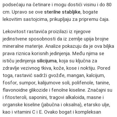
podsećaju na četinare i mogu dostići visinu i do 80
cm. Upravo se ove
sterilne stabljike
, bogate
lekovitim sastojcima, prikupljaju za pripremu čaja.
Lekovitost rastavića proizilazi iz njegove
jedinstvene sposobnosti da iz zemlje upija brojne
mineralne materije. Analize pokazuju da je ova biljka
prava riznica korisnih jedinjenja. Među njima se
ističu jedinjenja
silicijuma
, koja su ključna za
zdravlje vezivnog tkiva, kože, kose i noktiju. Pored
toga, rastavić sadrži gvožđe, mangan, kalcijum,
fosfor, sumpor, kalijumove soli, polifenole, tanine,
flavonoidne glikozide i fenolne kiseline. Značajni su
i fitosteroli, saponini, tragovi alkaloida, masne i
organske kiseline (jabučna i oksalna), etarsko ulje,
kao i vitamini C i E. Ovako bogat i kompleksan