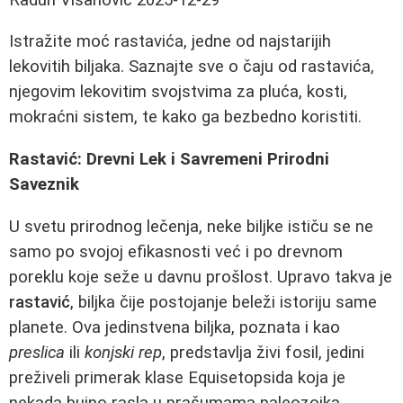
Istražite moć rastavića, jedne od najstarijih
lekovitih biljaka. Saznajte sve o čaju od rastavića,
njegovim lekovitim svojstvima za pluća, kosti,
mokraćni sistem, te kako ga bezbedno koristiti.
Rastavić: Drevni Lek i Savremeni Prirodni
Saveznik
U svetu prirodnog lečenja, neke biljke ističu se ne
samo po svojoj efikasnosti već i po drevnom
poreklu koje seže u davnu prošlost. Upravo takva je
rastavić
, biljka čije postojanje beleži istoriju same
planete. Ova jedinstvena biljka, poznata i kao
preslica
ili
konjski rep
, predstavlja živi fosil, jedini
preživeli primerak klase Equisetopsida koja je
nekada bujno rasla u prašumama paleozoika.