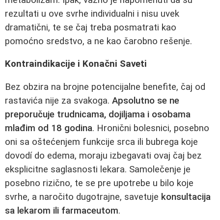
rezultati u ove svrhe individualni i nisu uvek
dramatični, te se čaj treba posmatrati kao
pomoćno sredstvo, a ne kao čarobno rešenje.
Kontraindikacije i Konačni Saveti
Bez obzira na brojne potencijalne benefite, čaj od
rastavića nije za svakoga.
Apsolutno se ne
preporučuje trudnicama, dojiljama i osobama
mlađim od 18 godina
. Hronični bolesnici, posebno
oni sa oštećenjem funkcije srca ili bubrega koje
dovodí do edema, moraju izbegavati ovaj čaj bez
eksplicitne saglasnosti lekara. Samolečenje je
posebno rizično, te se pre upotrebe u bilo koje
svrhe, a naročito dugotrajne, savetuje
konsultacija
sa lekarom ili farmaceutom
.