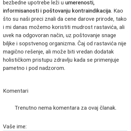
bezbedne upotrebe leži u
umerenosti,
informisanosti i poštovanju kontraindikacija
. Kao
što su naši preci znali da cene darove prirode, tako
i mi danas možemo koristiti mudrost rastavića, ali
uvek na odgovoran način, uz poštovanje snage
biljke i sopstvenog organizma. Čaj od rastavića nije
magično rešenje, ali može biti vredan dodatak
holističkom pristupu zdravlju kada se primenjuje
pametno i pod nadzorom.
Komentari
Trenutno nema komentara za ovaj članak.
Vaše ime: