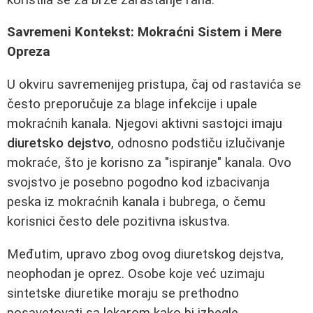
Savremeni Kontekst: Mokraćni Sistem i Mere
Opreza
U okviru savremenijeg pristupa, čaj od rastavića se
često preporučuje za blage infekcije i upale
mokraćnih kanala. Njegovi aktivni sastojci imaju
diuretsko dejstvo
, odnosno podstiču izlučivanje
mokraće, što je korisno za "ispiranje" kanala. Ovo
svojstvo je posebno pogodno kod izbacivanja
peska iz mokraćnih kanala i bubrega, o čemu
korisnici često dele pozitivna iskustva.
Međutim, upravo zbog ovog diuretskog dejstva,
neophodan je oprez. Osobe koje već uzimaju
sintetske diuretike moraju se prethodno
posavetovati sa lekarom kako bi izbegle