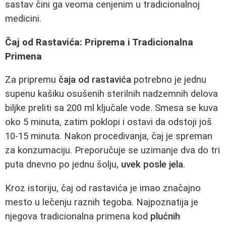
sastav čini ga veoma cenjenim u tradicionalnoj
medicini.
Čaj od Rastavića: Priprema i Tradicionalna
Primena
Za pripremu
čaja od rastavića
potrebno je jednu
supenu kašiku osušenih sterilnih nadzemnih delova
biljke preliti sa 200 ml ključale vode. Smesa se kuva
oko 5 minuta, zatim poklopi i ostavi da odstoji još
10-15 minuta. Nakon procedivanja, čaj je spreman
za konzumaciju. Preporučuje se uzimanje dva do tri
puta dnevno po jednu šolju,
uvek posle jela
.
Kroz istoriju, čaj od rastavića je imao značajno
mesto u lečenju raznih tegoba. Najpoznatija je
njegova tradicionalna primena kod
plućnih