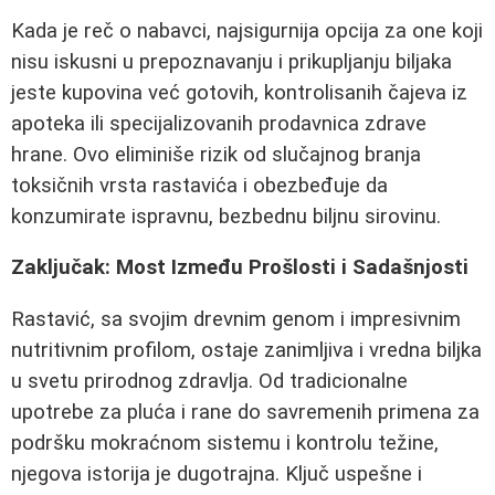
Kada je reč o nabavci, najsigurnija opcija za one koji
nisu iskusni u prepoznavanju i prikupljanju biljaka
jeste kupovina već gotovih, kontrolisanih čajeva iz
apoteka ili specijalizovanih prodavnica zdrave
hrane. Ovo eliminiše rizik od slučajnog branja
toksičnih vrsta rastavića i obezbeđuje da
konzumirate ispravnu, bezbednu biljnu sirovinu.
Zaključak: Most Između Prošlosti i Sadašnjosti
Rastavić, sa svojim drevnim genom i impresivnim
nutritivnim profilom, ostaje zanimljiva i vredna biljka
u svetu prirodnog zdravlja. Od tradicionalne
upotrebe za pluća i rane do savremenih primena za
podršku mokraćnom sistemu i kontrolu težine,
njegova istorija je dugotrajna. Ključ uspešne i