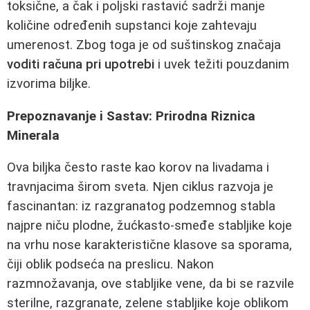
toksične, a čak i poljski rastavić sadrži manje
količine određenih supstanci koje zahtevaju
umerenost. Zbog toga je od suštinskog značaja
voditi računa pri upotrebi
i uvek težiti pouzdanim
izvorima biljke.
Prepoznavanje i Sastav: Prirodna Riznica
Minerala
Ova biljka često raste kao korov na livadama i
travnjacima širom sveta. Njen ciklus razvoja je
fascinantan: iz razgranatog podzemnog stabla
najpre niču plodne, žućkasto-smeđe stabljike koje
na vrhu nose karakteristične klasove sa sporama,
čiji oblik podseća na preslicu. Nakon
razmnožavanja, ove stabljike vene, da bi se razvile
sterilne, razgranate, zelene stabljike koje oblikom