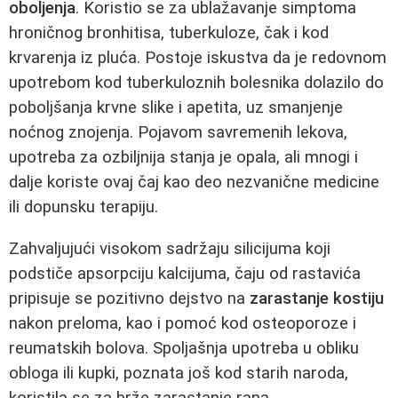
oboljenja
. Koristio se za ublažavanje simptoma
hroničnog bronhitisa, tuberkuloze, čak i kod
krvarenja iz pluća. Postoje iskustva da je redovnom
upotrebom kod tuberkuloznih bolesnika dolazilo do
poboljšanja krvne slike i apetita, uz smanjenje
noćnog znojenja. Pojavom savremenih lekova,
upotreba za ozbiljnija stanja je opala, ali mnogi i
dalje koriste ovaj čaj kao deo nezvanične medicine
ili dopunsku terapiju.
Zahvaljujući visokom sadržaju silicijuma koji
podstiče apsorpciju kalcijuma, čaju od rastavića
pripisuje se pozitivno dejstvo na
zarastanje kostiju
nakon preloma, kao i pomoć kod osteoporoze i
reumatskih bolova. Spoljašnja upotreba u obliku
obloga ili kupki, poznata još kod starih naroda,
koristila se za brže zarastanje rana.