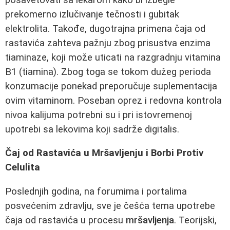
prekomerno izlučivanje tečnosti i gubitak
elektrolita. Takođe, dugotrajna primena čaja od
rastavića zahteva pažnju zbog prisustva enzima
tiaminaze, koji može uticati na razgradnju vitamina
B1 (tiamina). Zbog toga se tokom dužeg perioda
konzumacije ponekad preporučuje suplementacija
ovim vitaminom. Poseban oprez i redovna kontrola
nivoa kalijuma potrebni su i pri istovremenoj
upotrebi sa lekovima koji sadrže digitalis.
Čaj od Rastavića u Mršavljenju i Borbi Protiv
Celulita
Poslednjih godina, na forumima i portalima
posvećenim zdravlju, sve je češća tema upotrebe
čaja od rastavića u procesu
mršavljenja
. Teorijski,