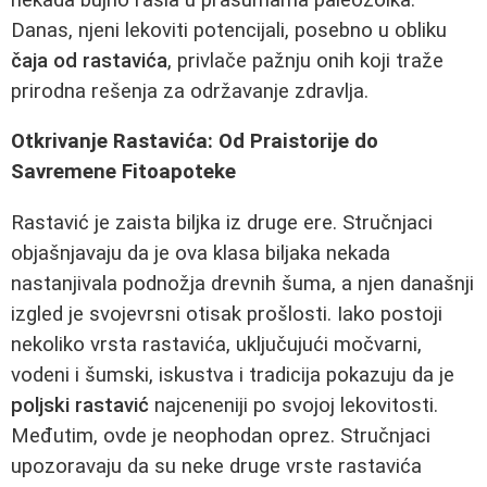
Danas, njeni lekoviti potencijali, posebno u obliku
čaja od rastavića
, privlače pažnju onih koji traže
prirodna rešenja za održavanje zdravlja.
Otkrivanje Rastavića: Od Praistorije do
Savremene Fitoapoteke
Rastavić je zaista biljka iz druge ere. Stručnjaci
objašnjavaju da je ova klasa biljaka nekada
nastanjivala podnožja drevnih šuma, a njen današnji
izgled je svojevrsni otisak prošlosti. Iako postoji
nekoliko vrsta rastavića, uključujući močvarni,
vodeni i šumski, iskustva i tradicija pokazuju da je
poljski rastavić
najceneniji po svojoj lekovitosti.
Međutim, ovde je neophodan oprez. Stručnjaci
upozoravaju da su neke druge vrste rastavića