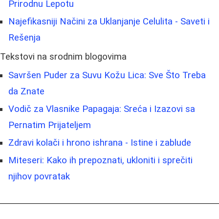
Prirodnu Lepotu
Najefikasniji Načini za Uklanjanje Celulita - Saveti i
Rešenja
Tekstovi na srodnim blogovima
Savršen Puder za Suvu Kožu Lica: Sve Što Treba
da Znate
Vodič za Vlasnike Papagaja: Sreća i Izazovi sa
Pernatim Prijateljem
Zdravi kolači i hrono ishrana - Istine i zablude
Miteseri: Kako ih prepoznati, ukloniti i sprečiti
njihov povratak