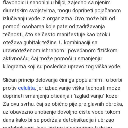
flavonoidi i saponini u biljci, zajedno sa njenim
diuretskim svojstvima, mogu doprineti pojačanom
izlučivanju vode iz organizma. Ovo može biti od
pomoći osobama koje pate od zadržavanja
tečnosti, što se često manifestuje kao otok i
otežava gubitak težine. U kombinaciji sa
uravnoteženom ishranom i povećanom fizičkom
aktivnošću, čaj može pomoći u smanjenju
kilograma koji su posledica upravo tog viška vode.
Sličan princip delovanja čini ga popularnim i u borbi
protiv
celulita
, jer izbacivanje viška tečnosti može
doprineti smanjenju oticanja i "izglađivanju" kože.
Za ovu svrhu, čaj se obično pije pre glavnih obroka,
uz obavezno unošenje dovoljno čiste vode tokom
dana kako bi se podržala detoksikacija i ubrzao
metabolizam. Ipak, važno je napomenuti da su