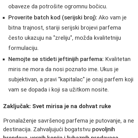
obaveze da potrošite ogromnu bočicu.
Proverite batch kod (serijski broj):
Ako vam je
bitna trajnost, stariji serijski brojevi parfema
često ukazuju na "zreliju", možda kvalitetniju
formulaciju.
Nemojte se stideti jeftinijih parfema:
Kvalitetan
miris ne mora da nosi poznato ime. Ukus je
subjektivan, a pravi "kapitalac" je onaj parfem koji
vam se dopada i koji sa užitkom nosite.
Zaključak: Svet mirisa je na dohvat ruke
Pronalaženje savršenog parfema je putovanje, a ne
destinacija. Zahvaljujući bogatstvu
povoljnih
brendova, vernih kopija i ljubaznih prodavaca
,