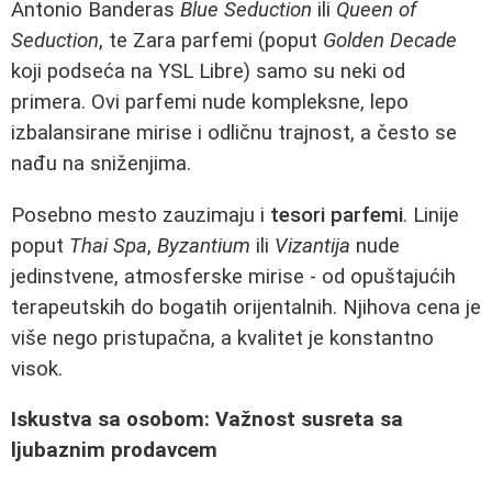
Antonio Banderas
Blue Seduction
ili
Queen of
Seduction
, te Zara parfemi (poput
Golden Decade
koji podseća na YSL Libre) samo su neki od
primera. Ovi parfemi nude kompleksne, lepo
izbalansirane mirise i odličnu trajnost, a često se
nađu na sniženjima.
Posebno mesto zauzimaju i
tesori parfemi
. Linije
poput
Thai Spa
,
Byzantium
ili
Vizantija
nude
jedinstvene, atmosferske mirise - od opuštajućih
terapeutskih do bogatih orijentalnih. Njihova cena je
više nego pristupačna, a kvalitet je konstantno
visok.
Iskustva sa osobom: Važnost susreta sa
ljubaznim prodavcem