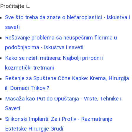
Pročitajte i...
Sve što treba da znate o blefaroplastici - Iskustva i
saveti
Rešavanje problema sa neuspešnim filerima u
podočnjacima - Iskustva i saveti
Kako se rešiti mitisera: Najbolji prirodni i
kozmetički tretmani
Rešenje za Spuštene Očne Kapke: Krema, Hirurgija
ili Domaći Trikovi?
Masaža kao Put do Opuštanja - Vrste, Tehnike i
Saveti
Silikonski Implanti: Za i Protiv - Razmatranje
Estetske Hirurgije Grudi