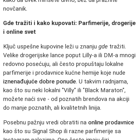
novčanik.
Gde tražiti i kako kupovati: Parfimerije, drogerije
i online svet
Ključ uspešne kupovine leži u znanju
gde
tražiti.
Velike drogerijske lance poput Lilly-a ili DM-a mnogi
redovno posećuju, ali često propuštaju lokalne
parfimerije i prodavnice kućne hemije koje nude
iznenađujuće dobre ponude
. U takvim radnjama,
kao što su neki lokalni "Villy" ili "Black Maraton",
možete naći sve - od poznatih brendova na akciji
do manje poznatih, ali kvalitetnih linija.
Posebnu pažnju vredi obratiti na
online prodavnice
kao što su Signal Shop ili razne parfimerije sa
Instagram nalozima. One često imaju širi