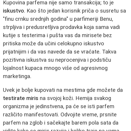
Kupovina parfema nije samo transakcija; to je
iskustvo
. Kao što jedan korisnik priča o susretu sa
"finu crnku srednjih godina" u parfimeriji Benu,
strpljiva i predusretljiva prodavka koja sama vadi
kutije s testerima i pušta vas da mirisete bez
pritiska može da učini celokupno iskustvo
prijatnijim i da vas navede da se vraćate. Takva
pozitivna iskustva su neprocenjiva i podstiču
lojalnost kupaca mnogo više od agresivnog
marketinga.
Uvek je bolje kupovati na mestima gde možete da
testirate miris
na svojoj koži. Hemija svakog
organizma je jedinstvena, pa će se isti parfem
različito manifestovati. Odvojite vreme, prsnite
parfem na zglob i sačekajte barem pola sata da
vidite kako se miris razvija i koliko traje na vama.