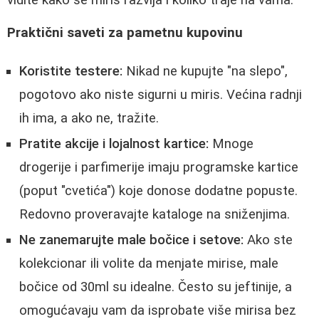
Praktični saveti za pametnu kupovinu
Koristite testere:
Nikad ne kupujte "na slepo",
pogotovo ako niste sigurni u miris. Većina radnji
ih ima, a ako ne, tražite.
Pratite akcije i lojalnost kartice:
Mnoge
drogerije i parfimerije imaju programske kartice
(poput "cvetića") koje donose dodatne popuste.
Redovno proveravajte kataloge na sniženjima.
Ne zanemarujte male bočice i setove:
Ako ste
kolekcionar ili volite da menjate mirise, male
bočice od 30ml su idealne. Često su jeftinije, a
omogućavaju vam da isprobate više mirisa bez