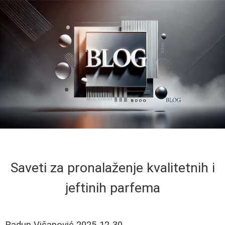
Saveti za pronalaženje kvalitetnih i
jeftinih parfema
Radun Višanović
2025-12-30