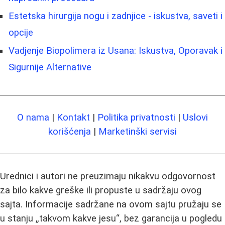
Estetska hirurgija nogu i zadnjice - iskustva, saveti i
opcije
Vadjenje Biopolimera iz Usana: Iskustva, Oporavak i
Sigurnije Alternative
O nama
|
Kontakt
|
Politika privatnosti
|
Uslovi
korišćenja
|
Marketinški servisi
Urednici i autori ne preuzimaju nikakvu odgovornost
za bilo kakve greške ili propuste u sadržaju ovog
sajta. Informacije sadržane na ovom sajtu pružaju se
u stanju „takvom kakve jesu“, bez garancija u pogledu