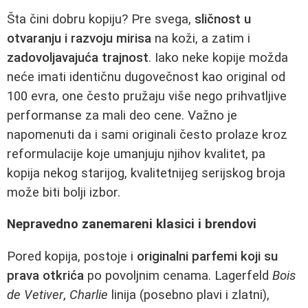
Šta čini dobru kopiju? Pre svega,
sličnost u
otvaranju i razvoju mirisa
na koži, a zatim i
zadovoljavajuća trajnost
. Iako neke kopije možda
neće imati identičnu dugovečnost kao original od
100 evra, one često pružaju više nego prihvatljive
performanse za mali deo cene. Važno je
napomenuti da i sami originali često prolaze kroz
reformulacije koje umanjuju njihov kvalitet, pa
kopija nekog starijog, kvalitetnijeg serijskog broja
može biti bolji izbor.
Nepravedno zanemareni klasici i brendovi
Pored kopija, postoje i
originalni parfemi koji su
prava otkrića
po povoljnim cenama. Lagerfeld
Bois
de Vetiver
,
Charlie
linija (posebno plavi i zlatni),