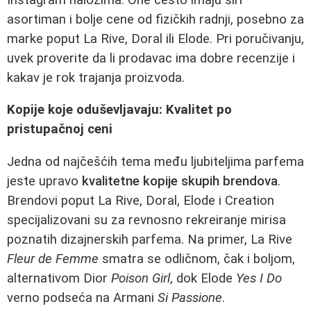
asortiman i bolje cene od fizičkih radnji, posebno za
marke poput La Rive, Doral ili Elode. Pri poručivanju,
uvek proverite da li prodavac ima dobre recenzije i
kakav je rok trajanja proizvoda.
Kopije koje oduševljavaju: Kvalitet po
pristupačnoj ceni
Jedna od najčešćih tema među ljubiteljima parfema
jeste upravo
kvalitetne kopije skupih brendova
.
Brendovi poput La Rive, Doral, Elode i Creation
specijalizovani su za revnosno rekreiranje mirisa
poznatih dizajnerskih parfema. Na primer, La Rive
Fleur de Femme
smatra se odličnom, čak i boljom,
alternativom Dior
Poison Girl
, dok Elode
Yes I Do
verno podseća na Armani
Si Passione
.