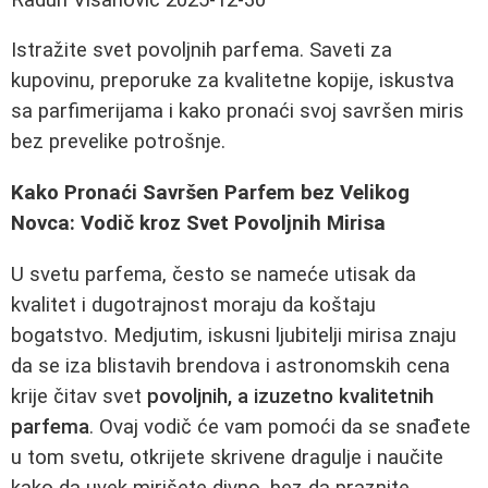
Istražite svet povoljnih parfema. Saveti za
kupovinu, preporuke za kvalitetne kopije, iskustva
sa parfimerijama i kako pronaći svoj savršen miris
bez prevelike potrošnje.
Kako Pronaći Savršen Parfem bez Velikog
Novca: Vodič kroz Svet Povoljnih Mirisa
U svetu parfema, često se nameće utisak da
kvalitet i dugotrajnost moraju da koštaju
bogatstvo. Medjutim, iskusni ljubitelji mirisa znaju
da se iza blistavih brendova i astronomskih cena
krije čitav svet
povoljnih, a izuzetno kvalitetnih
parfema
. Ovaj vodič će vam pomoći da se snađete
u tom svetu, otkrijete skrivene dragulje i naučite
kako da uvek mirišete divno, bez da praznite