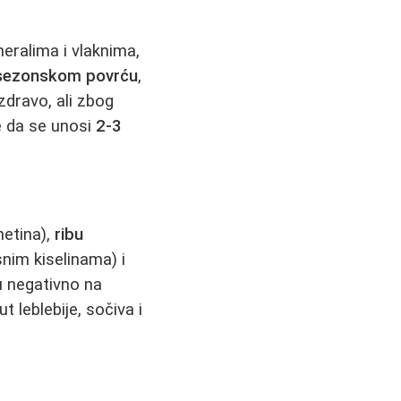
eralima i vlaknima,
sezonskom povrću
,
zdravo, ali zbog
e da se unosi
2-3
unetina),
ribu
nim kiselinama) i
u negativno na
 leblebije, sočiva i