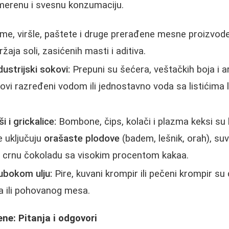
umerenu i svesnu konzumaciju.
mе, viršle, paštete i druge prerađene mesne proizvode
aja soli, zasićenih masti i aditiva.
dustrijski sokovi:
Prepuni su šećera, veštačkih boja i
vi razređeni vodom ili jednostavno voda sa listićima l
ši i grickalice:
Bombone, čips, kolači i plazma keksi su k
e uključuju
orašaste plodove
(badem, lešnik, orah), su
i crnu čokoladu sa visokim procentom kakaa.
ubokom ulju:
Pire, kuvani krompir ili pečeni krompir su 
a ili pohovanog mesa.
ne: Pitanja i odgovori