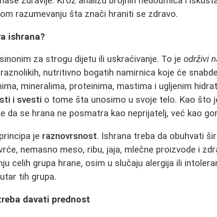
i naše zdravlje. Kroz analizu brojnih nedoumica i iskus
om razumevanju šta znači hraniti se zdravo.
va ishrana?
sinonim za strogu dijetu ili uskraćivanje. To je
održivi 
znolikih, nutritivno bogatih namirnica koje će snabd
ma, mineralima, proteinima, mastima i ugljenim hidrati
ti i svesti
o tome šta unosimo u svoje telo. Kao što 
ome da se hrana ne posmatra kao neprijatelj, već kao gori
principa je
raznovrsnost
. Ishrana treba da obuhvati ši
vrće, nemasno meso, ribu, jaja, mlečne proizvode i zdr
nju celih grupa hrane, osim u slučaju alergija ili intolera
utar tih grupa.
treba davati prednost