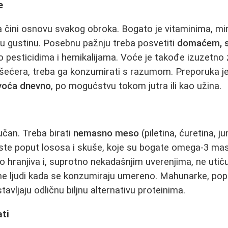
e
a čini osnovu svakog obroka. Bogato je vitaminima, min
ku gustinu. Posebnu pažnju treba posvetiti
domaćem, 
no pesticidima i hemikalijama. Voće je takođe izuzetno 
 šećera, treba ga konzumirati s razumom. Preporuka j
 voća dnevno
, po mogućstvu tokom jutra ili kao užina.
jučan. Treba birati
nemasno meso
(piletina, ćuretina, j
te poput lososa i skuše, koje su bogate omega-3 mas
no hranjiva i, suprotno nekadašnjim uverenjima, ne utič
ne ljudi kada se konzumiraju umereno. Mahunarke, poput
avljaju odličnu biljnu alternativu proteinima.
ati