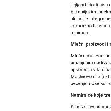
Ugljeni hidrati nisu 
glikemijskim inde
uključuje
integralne
kukuruzno brašno i s
minimum.
Mlečni proizvodi i
Mlečni proizvodi su
umanjenim sadržaj
apsorpciju vitamina.
Maslinovo ulje (ext
pečenje može korist
Namirnice koje treb
Ključ zdrave ishrane