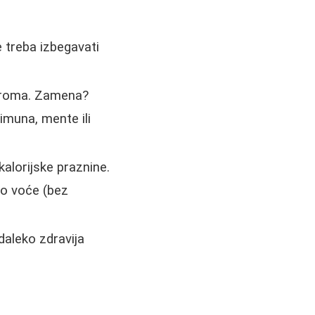
 treba izbegavati
 aroma. Zamena?
imuna, mente ili
alorijske praznine.
vo voće (bez
daleko zdravija