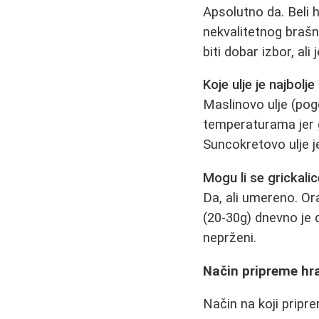
Apsolutno da. Beli hl
nekvalitetnog brašn
biti dobar izbor, ali
Koje ulje je najbolj
Maslinovo ulje (pog
temperaturama jer g
Suncokretovo ulje je
Mogu li se grickal
Da, ali umereno. Or
(20-30g) dnevno je d
neprženi.
Način pripreme hra
Način na koji pripr