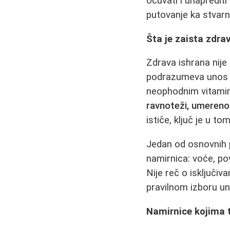
očuvati i unapredit
putovanje ka stvarn
Šta je zaista zdra
Zdrava ishrana nije 
podrazumeva unos ra
neophodnim vitamini
ravnoteži, umerenos
ističe, ključ je u t
Jedan od osnovnih 
namirnica: voće, po
Nije reč o isključiva
pravilnom izboru un
Namirnice kojima 