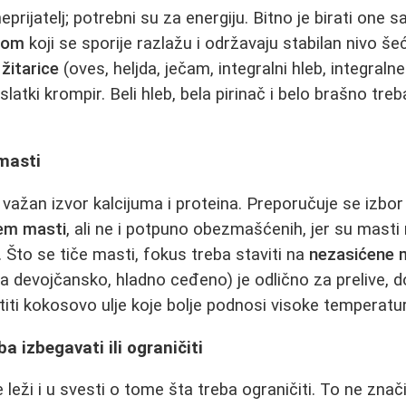
neprijatelj; potrebni su za energiju. Bitno je birati one s
ksom
koji se sporije razlažu i održavaju stabilan nivo šeć
 žitarice
(oves, heljda, ječam, integralni hleb, integralne
latki krompir. Beli hleb, bela pirinač i belo brašno treb
 masti
 važan izvor kalcijuma i proteina. Preporučuje se izbo
em masti
, ali ne i potpuno obezmašćenih, jer su mast
 Što se tiče masti, fokus treba staviti na
nezasićene m
ra devojčansko, hladno ceđeno) je odlično za prelive, d
iti kokosovo ulje koje bolje podnosi visoke temperatu
a izbegavati ili ograničiti
 leži i u svesti o tome šta treba ograničiti. To ne znači