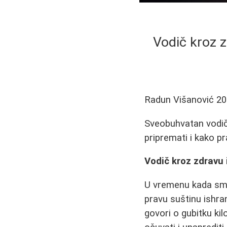
Vodič kroz z
Radun Višanović
20
Sveobuhvatan vodič 
pripremati i kako p
Vodič kroz zdravu 
U vremenu kada smo 
pravu suštinu ishran
govori o gubitku ki