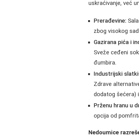
uskraćivanje, već 
Prerađevine:
Sala
zbog visokog sadrž
Gazirana pića i in
Sveže ceđeni soko
đumbira.
Industrijski slatki
Zdrave alternativ
dodatog šećera) 
Prženu hranu u d
opcija od pomfrit
Nedoumice razreše