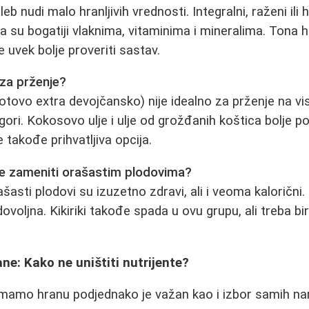
eb nudi malo hranljivih vrednosti. Integralni, raženi ili 
a su bogatiji vlaknima, vitaminima i mineralima. Tona
 je uvek bolje proveriti sastav.
e za prženje?
otovo extra devojčansko) nije idealno za prženje na v
ori. Kokosovo ulje i ulje od grožđanih koštica bolje p
 takođe prihvatljiva opcija.
ice zameniti orašastim plodovima?
ašasti plodovi su izuzetno zdravi, ali i veoma kaloričn
ovoljna. Kikiriki takođe spada u ovu grupu, ali treba bira
ne: Kako ne uništiti nutrijente?
emamo hranu podjednako je važan kao i izbor samih na