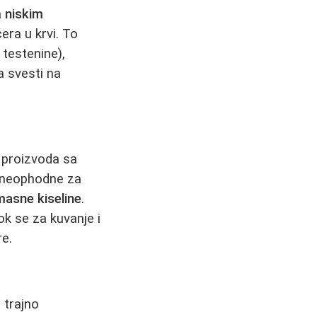
a
niskim
era u krvi. To
 testenine),
a svesti na
r proizvoda sa
i neophodne za
asne kiseline
.
ok se za kuvanje i
re.
 trajno