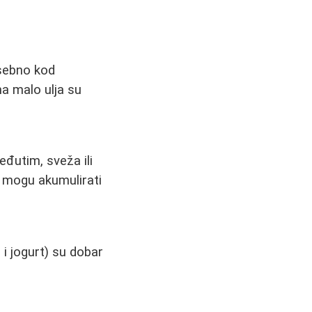
osebno kod
 na malo ulja su
eđutim, sveža ili
e mogu akumulirati
i jogurt) su dobar