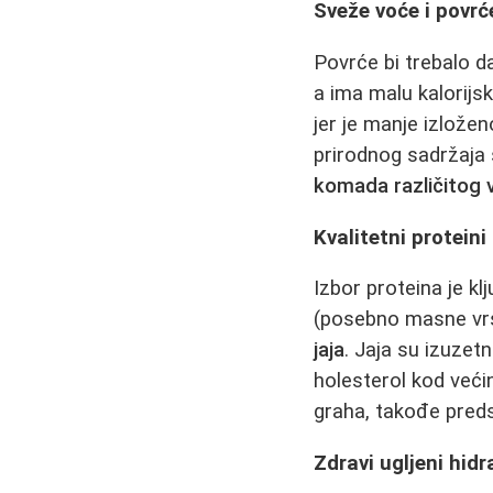
Sveže voće i povrć
Povrće bi trebalo d
a ima malu kalorijs
jer je manje izlože
prirodnog sadržaja
komada različitog
Kvalitetni proteini
Izbor proteina je kl
(posebno masne vrs
jaja
. Jaja su izuzet
holesterol kod veći
graha, takođe predst
Zdravi ugljeni hidr