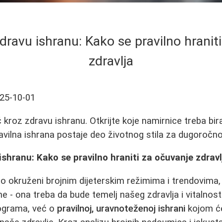
dravu ishranu: Kako se pravilno hranit
zdravlja
25-10-01
kroz zdravu ishranu. Otkrijte koje namirnice treba bira
ravilna ishrana postaje deo životnog stila za dugoročno
ishranu: Kako se pravilno hraniti za očuvanje zdravl
okruženi brojnim dijeterskim režimima i trendovima, l
e - ona treba da bude temelj našeg zdravlja i vitalnost
lograma, već o
pravilnoj, uravnoteženoj ishrani
kojom ć