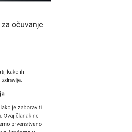
i za očuvanje
ti, kako ih
 zdravlje.
ja
ako je zaboraviti
i. Ovaj članak ne
emo prvenstveno