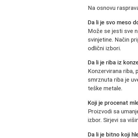
Na osnovu rasprava
Da li je svo meso d
Može se jesti sve 
svinjetine. Način pri
odlični izbori.
Da li je riba iz kon
Konzervirana riba, 
smrznuta riba je uve
teške metale.
Koji je procenat ml
Proizvodi sa umanje
izbor. Sirjevi sa v
Da li je bitno koji 