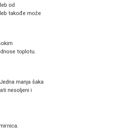
hleb od
 hleb takođe može
isokim
odnose toplotu.
i. Jedna manja šaka
ti nesoljeni i
mirnica.