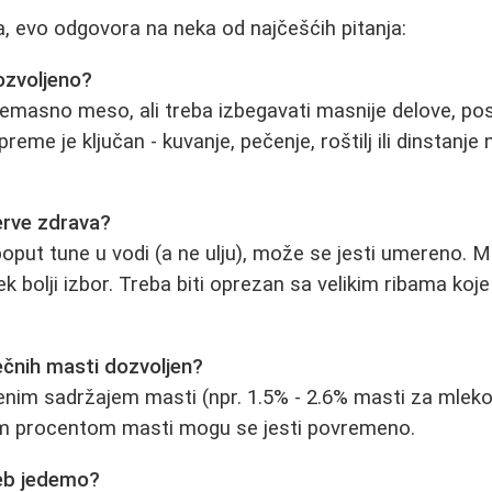
, evo odgovora na neka od najčešćih pitanja:
ozvoljeno?
nemasno meso, ali treba izbegavati masnije delove, p
preme je ključan - kuvanje, pečenje, roštilj ili dinstanje
zerve zdrava?
poput tune u vodi (a ne ulju), može se jesti umereno. M
k bolji izbor. Treba biti oprezan sa velikim ribama koj
ečnih masti dozvoljen?
nim sadržajem masti (npr. 1.5% - 2.6% masti za mleko 
išim procentom masti mogu se jesti povremeno.
hleb jedemo?