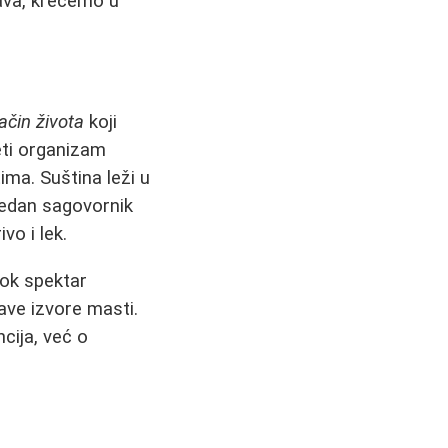
tava, krećemo u
način života
koji
eti organizam
ma. Suština leži u
jedan sagovornik
vo i lek.
rok spektar
ave izvore masti.
ncija, već o